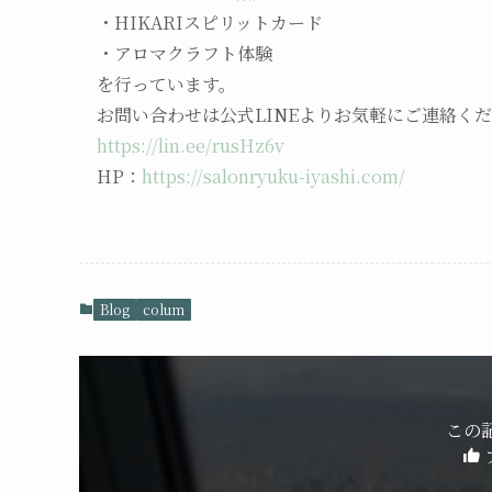
・HIKARIスピリットカード
・アロマクラフト体験
を行っています。
お問い合わせは公式LINEよりお気軽にご連絡く
https://lin.ee/rusHz6v
HP：
https://salonryuku-iyashi.com/
Blog
colum
この