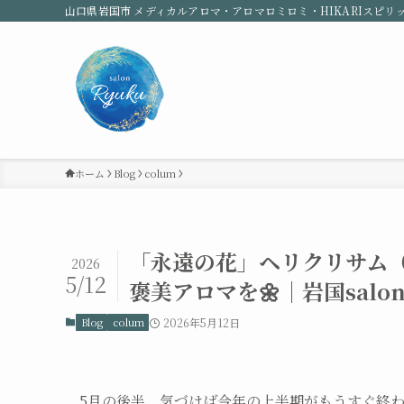
山口県岩国市 メディカルアロマ・アロマロミロミ・HIKARIスピリ
ホーム
Blog
colum
「永遠の花」ヘリクリサム
2026
5/12
褒美アロマを🌼｜岩国salon
Blog
colum
2026年5月12日
5月の後半、気づけば今年の上半期がもうすぐ終