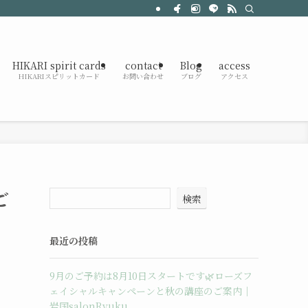
HIKARI spirit cards
contact
Blog
access
HIKARIスピリットカード
お問い合わせ
ブログ
アクセス
ご
検索
最近の投稿
9月のご予約は8月10日スタートです🌿ローズフ
ェイシャルキャンペーンと秋の講座のご案内｜
岩国salonRyuku