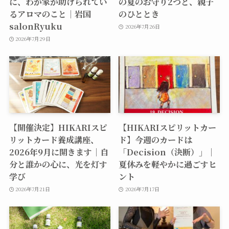
に、わが家が助けられてい
の夏のお守り2つと、親子
るアロマのこと｜岩国
のひととき
salonRyuku
2026年7月26日
2026年7月29日
【開催決定】HIKARIスピ
【HIKARIスピリットカー
リットカード養成講座、
ド】今週のカードは
2026年9月に開きます｜自
「Decision（決断）」｜
分と誰かの心に、光を灯す
夏休みを軽やかに過ごすヒ
学び
ント
2026年7月21日
2026年7月17日