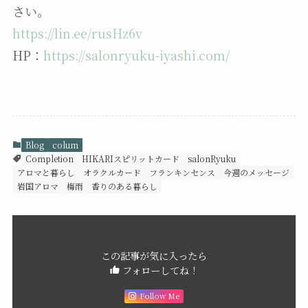
さい。
https://lin.ee/rusHz6v
HP：
https://salonryuku-iyashi.com/
Blog
colum
Completion
HIKARIスピリットカード
salonRyuku
アロマと暮らし
オラクルカード
フランキンセンス
今週のメッセージ
岩国アロマ
梅雨
香りのある暮らし
この記事が気に入ったら
フォローしてね！
Follow Me