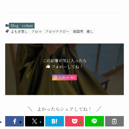
Blog
colum
よもぎ蒸し
アロマ
アロマテラピー
岩国市
癒し
この記事が気に入ったら
フォローしてね！
Follow Me
よかったらシェアしてね！