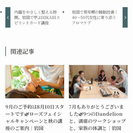
内面をやさしく整える時
岩国で更年期の睡眠改善｜
間。岩国で学ぶHIKARIス
40〜50代女性に寄り添う
ピリットカード講座
アロマケア
関連記事
9月のご予約は8月10日スタ
7月もありがとうございま
ートです🌿ローズフェイシ
した🌿9つのDandelion
ャルキャンペーンと秋の講
と、満席のワークショップ
座のご案内｜岩国
と、家族の体調と｜岩国