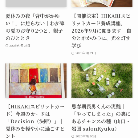
夏休みの夜「背中がかゆ
【開催決定】HIKARIスピ
い！」に焦らない｜わが家
リットカード養成講座、
の夏のお守り2つと、親子
2026年9月に開きます｜自
のひととき
分と誰かの心に、光を灯す
学び
2026年7月26日
2026年7月21日
【HIKARIスピリットカー
思春期長男くんの災難｜
ド】今週のカードは
「やってしまった」の裏に
「Decision（決断）」｜
あるチャンスの種（山口・
夏休みを軽やかに過ごすヒ
岩国 salonRyuku）
ント
2026年7月10日