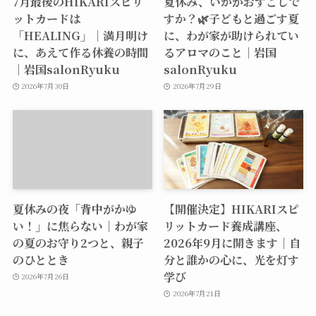
7月最後のHIKARIスピリ
夏休み、いかがおすごしで
ットカードは
すか？🌿子どもと過ごす夏
「HEALING」｜満月明け
に、わが家が助けられてい
に、あえて作る休養の時間
るアロマのこと｜岩国
｜岩国salonRyuku
salonRyuku
2026年7月30日
2026年7月29日
夏休みの夜「背中がかゆ
【開催決定】HIKARIスピ
い！」に焦らない｜わが家
リットカード養成講座、
の夏のお守り2つと、親子
2026年9月に開きます｜自
のひととき
分と誰かの心に、光を灯す
学び
2026年7月26日
2026年7月21日