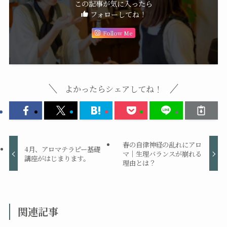
この記事が気に入ったら
フォローしてね！
Follow Me
よかったらシェアしてね！
春の自律神経の乱れにアロ
4月、アロマテラピー基礎
マ｜生理バランスが崩れる
講座がはじまります。
理由とは？
関連記事