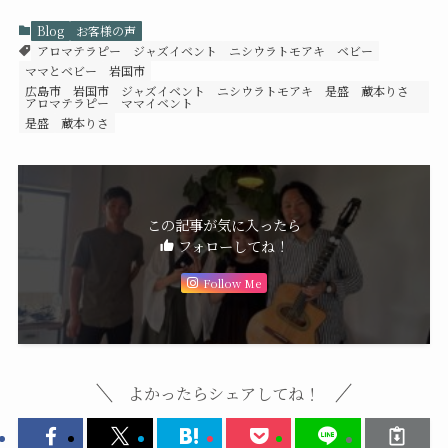
Blog
お客様の声
アロマテラピー
ジャズイベント
ニシウラトモアキ
ベビー
ママとベビー
岩国市
広島市 岩国市 ジャズイベント ニシウラトモアキ 是盛 蔵本りさ
アロマテラピー ママイベント
是盛
蔵本りさ
この記事が気に入ったら
フォローしてね！
Follow Me
よかったらシェアしてね！