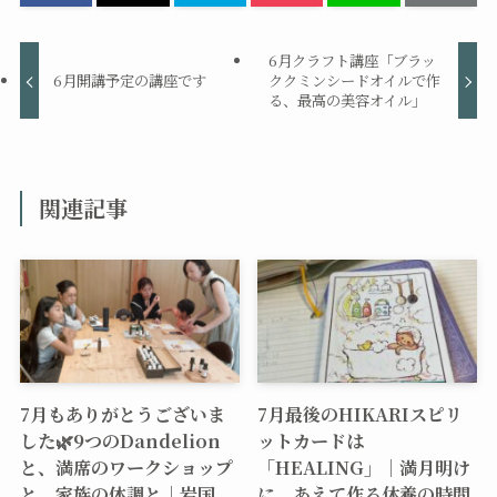
6月クラフト講座「ブラッ
6月開講予定の講座です
ククミンシードオイルで作
る、最高の美容オイル」
関連記事
7月もありがとうございま
7月最後のHIKARIスピリ
した🌿9つのDandelion
ットカードは
と、満席のワークショップ
「HEALING」｜満月明け
と、家族の体調と｜岩国
に、あえて作る休養の時間