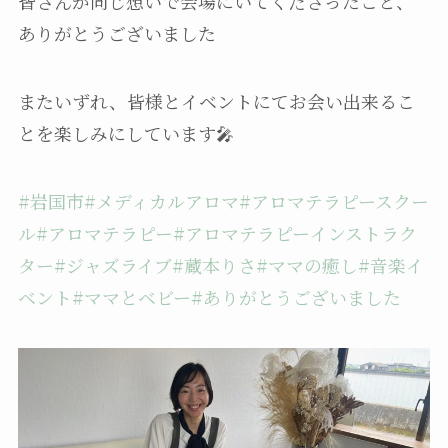
皆さんが同じ想いで会場にいてくださったこと、
ありがとうございました
またいずれ、皆様とイベントにてお会い出来るこ
とを楽しみにしています🎤
#岩国市
#メディカルアロマ
#アロマテラピースクー
ル
#アロマテラピー
#アロマテラピーインストラク
ター
#ジャズライブ
#蔵本りさ
#ママの癒し
#音楽イ
ベント
#ママとベビー
#ありがとうございました