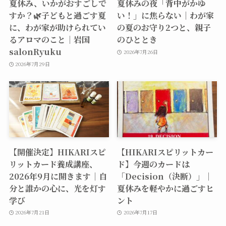
夏休み、いかがおすごしで
夏休みの夜「背中がかゆ
すか？🌿子どもと過ごす夏
い！」に焦らない｜わが家
に、わが家が助けられてい
の夏のお守り2つと、親子
るアロマのこと｜岩国
のひととき
salonRyuku
2026年7月26日
2026年7月29日
【開催決定】HIKARIスピ
【HIKARIスピリットカー
リットカード養成講座、
ド】今週のカードは
2026年9月に開きます｜自
「Decision（決断）」｜
分と誰かの心に、光を灯す
夏休みを軽やかに過ごすヒ
学び
ント
2026年7月21日
2026年7月17日