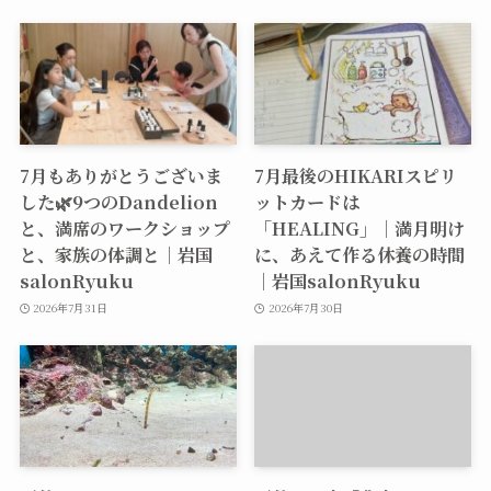
7月もありがとうございま
7月最後のHIKARIスピリ
した🌿9つのDandelion
ットカードは
と、満席のワークショップ
「HEALING」｜満月明け
と、家族の体調と｜岩国
に、あえて作る休養の時間
salonRyuku
｜岩国salonRyuku
2026年7月31日
2026年7月30日