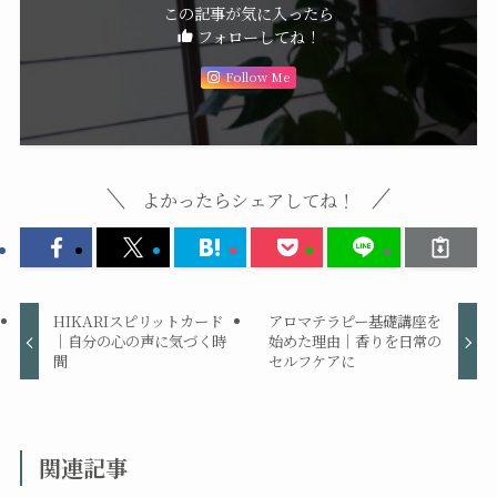
この記事が気に入ったら
フォローしてね！
Follow Me
よかったらシェアしてね！
HIKARIスピリットカード
アロマテラピー基礎講座を
｜自分の心の声に気づく時
始めた理由｜香りを日常の
間
セルフケアに
関連記事